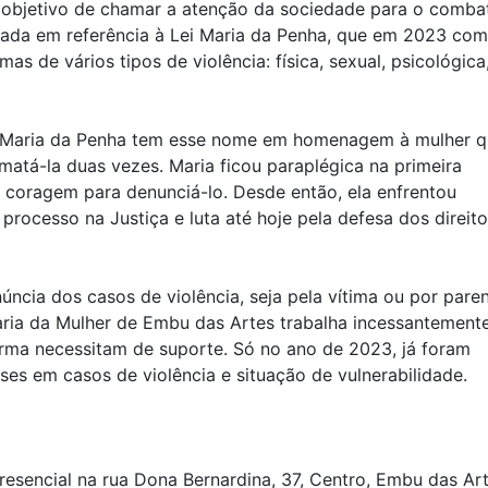
objetivo de chamar a atenção da sociedade para o comba
 criada em referência à Lei Maria da Penha, que em 2023 com
as de vários tipos de violência: física, sexual, psicológica
i Maria da Penha tem esse nome em homenagem à mulher 
matá-la duas vezes. Maria ficou paraplégica na primeira
u coragem para denunciá-lo. Desde então, ela enfrentou
processo na Justiça e luta até hoje pela defesa dos direit
úncia dos casos de violência, seja pela vítima ou por pare
aria da Mulher de Embu das Artes trabalha incessantement
rma necessitam de suporte. Só no ano de 2023, já foram
es em casos de violência e situação de vulnerabilidade.
esencial na rua Dona Bernardina, 37, Centro, Embu das Ar