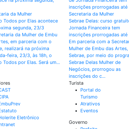
taria da Mulher
Secretaria da Mulher
o Todos por Elas acontece
Sebrae Delas: curso gratui
óxima segunda, 23/3
Jornada Financeira tem
retaria da Mulher de Embu
inscrições prorrogadas até
rtes, em parceria com o
Em parceria com a Secretar
e, realizará na próxima
Mulher de Embu das Artes,
a-feira, 23/3, às 18h, o
Sebrae, por meio do progr
o Todos por Elas. Será um...
Sebrae Delas Mulher de
Negócios, prorrogou as
inscrições do c...
dores
Turista
CAST
Portal do
CIPA
Turismo
EmbuPrev
Atrativos
Estatuto
Eventos
Holerite Eletrônico
Governo
Intranet
Prefeito