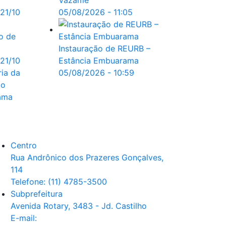
Vazame
05/08/2026 - 11:05
to de
Instauração de REURB –
 21/10
Estância Embuarama
ia da
05/08/2026 - 10:59
 o
ama
Centro
Rua Andrônico dos Prazeres Gonçalves,
114
Telefone: (11) 4785-3500
Subprefeitura
Avenida Rotary, 3483 - Jd. Castilho
E-mail: