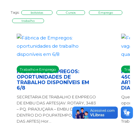
Tags:
bolsistas
Cursos
Emprego
trabalho
Trabalho e Emprego
Traba
FÁBRICA DE EMPREGOS:
FEIR
OPORTUNIDADES DE
450 
TRABALHO DISPONÍVEIS EM
ARTE
6/8
DIA 8
SECRETARIA DE TRABALHO E EMPREGO
Quem e
DE EMBU DAS ARTES(AV. ROTARY, 3483
oportu
– PQ. PIRAJUÇARA – EMBU DAS ARTES –
tem um
DENTRO DO POUPATEMPO DE EMBU
feira, d
DAS ARTES) Hor...
Trabalho