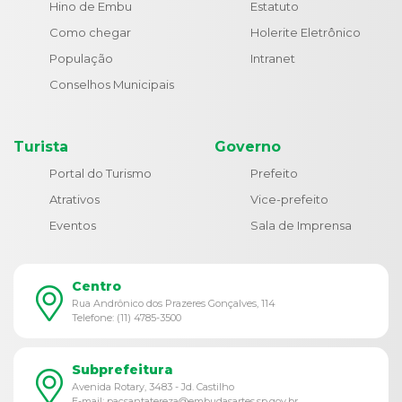
Hino de Embu
Estatuto
Como chegar
Holerite Eletrônico
População
Intranet
Conselhos Municipais
Turista
Governo
Portal do Turismo
Prefeito
Atrativos
Vice-prefeito
Eventos
Sala de Imprensa
Centro
Rua Andrônico dos Prazeres Gonçalves, 114
Telefone: (11) 4785-3500
Subprefeitura
Avenida Rotary, 3483 - Jd. Castilho
E-mail: pacsantatereza@embudasartes.sp.gov.br