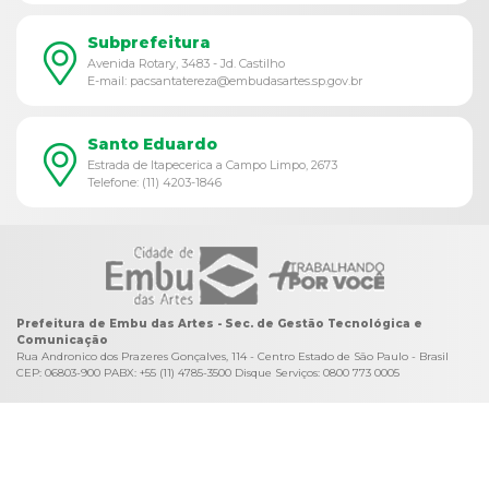
Subprefeitura
Avenida Rotary, 3483 - Jd. Castilho
E-mail: pacsantatereza@embudasartes.sp.gov.br
Santo Eduardo
Estrada de Itapecerica a Campo Limpo, 2673
Telefone: (11) 4203-1846
Prefeitura de Embu das Artes - Sec. de Gestão Tecnológica e
Comunicação
Rua Andronico dos Prazeres Gonçalves, 114 - Centro Estado de São Paulo - Brasil
CEP: 06803-900 PABX: +55 (11) 4785-3500 Disque Serviços: 0800 773 0005