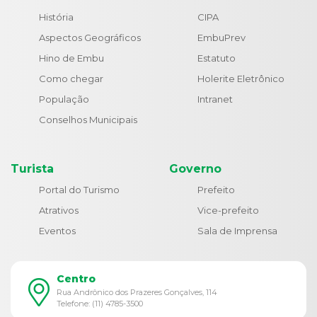
História
CIPA
Aspectos Geográficos
EmbuPrev
Hino de Embu
Estatuto
Como chegar
Holerite Eletrônico
População
Intranet
Conselhos Municipais
Turista
Governo
Portal do Turismo
Prefeito
Atrativos
Vice-prefeito
Eventos
Sala de Imprensa
Centro
Rua Andrônico dos Prazeres Gonçalves, 114
Telefone: (11) 4785-3500