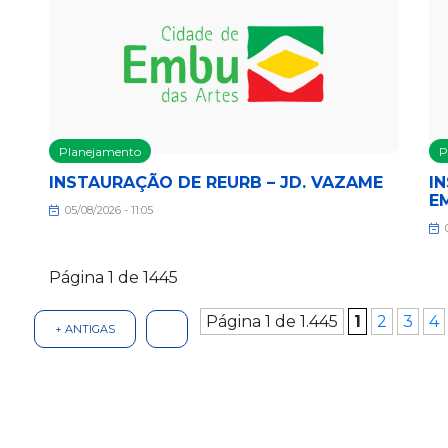
Planejamento
P
INSTAURAÇÃO DE REURB – JD. VAZAME
I
E
05/08/2026 - 11:05
0
Página 1 de 1445
Página 1 de 1.445
1
2
3
4
+ ANTIGAS