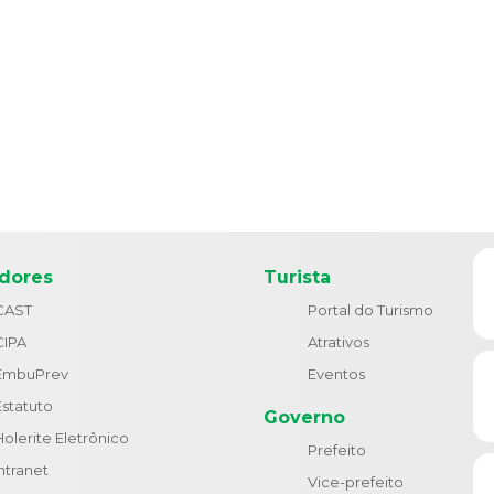
idores
Turista
CAST
Portal do Turismo
CIPA
Atrativos
EmbuPrev
Eventos
Estatuto
Governo
Holerite Eletrônico
Prefeito
Intranet
Vice-prefeito