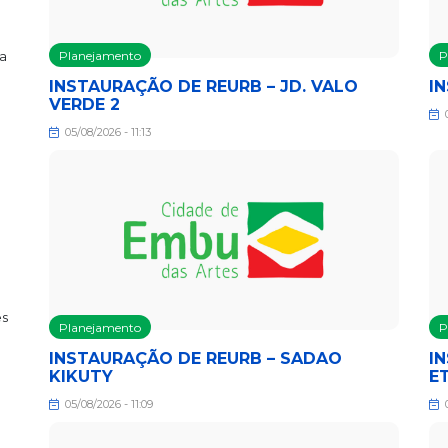
a
Planejamento
P
INSTAURAÇÃO DE REURB – JD. VALO
I
VERDE 2
0
05/08/2026 - 11:13
es
Planejamento
P
INSTAURAÇÃO DE REURB – SADAO
IN
KIKUTY
E
05/08/2026 - 11:09
0