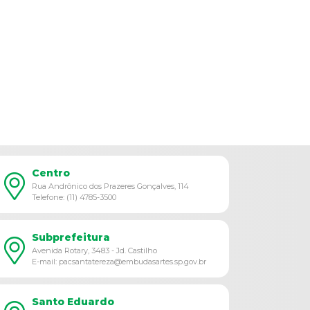
Centro
Rua Andrônico dos Prazeres Gonçalves, 114
Telefone: (11) 4785-3500
Subprefeitura
Avenida Rotary, 3483 - Jd. Castilho
E-mail: pacsantatereza@embudasartes.sp.gov.br
Santo Eduardo