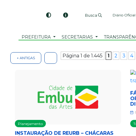
Busca
Diário Oficial
PREFEITURA
SECRETARIAS
TRANSPARÊN
Página 1 de 1.445
1
2
3
4
+ ANTIGAS
F
O
D
0
Planejamento
T
INSTAURAÇÃO DE REURB – CHÁCARAS