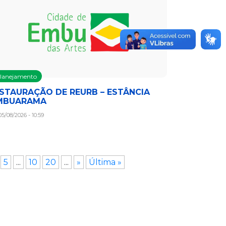
lanejamento
NSTAURAÇÃO DE REURB – ESTÂNCIA
MBUARAMA
5/08/2026 - 10:59
5
...
10
20
...
»
Última »