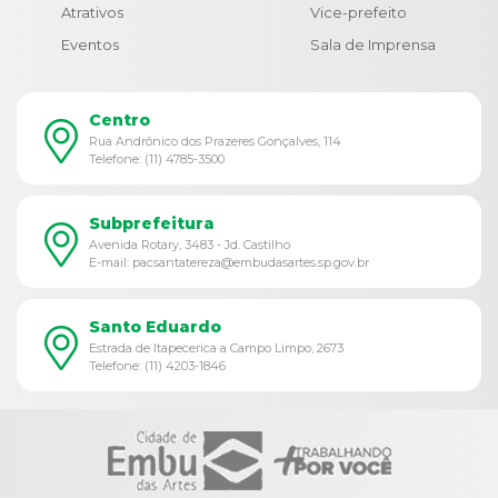
Atrativos
Vice-prefeito
Eventos
Sala de Imprensa
Centro
Rua Andrônico dos Prazeres Gonçalves, 114
Telefone: (11) 4785-3500
Subprefeitura
Avenida Rotary, 3483 - Jd. Castilho
E-mail: pacsantatereza@embudasartes.sp.gov.br
Santo Eduardo
Estrada de Itapecerica a Campo Limpo, 2673
Telefone: (11) 4203-1846