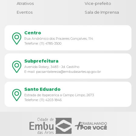
Atrativos
Vice-prefeito
Eventos
Sala de Imprensa
Centro
Rua Andrônico dos Prazeres Gonçalves, 114
Telefone: (11) 4785-3500
Subprefeitura
Avenida Rotary, 3483 - Jd. Castilho
E-mail: pacsantatereza@embudasartes.sp.gov.br
Santo Eduardo
Estrada de Itapecerica a Campo Limpo, 2673
Telefone: (11) 4203-1846