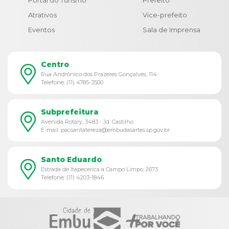
Portal do Turismo
Prefeito
Atrativos
Vice-prefeito
Eventos
Sala de Imprensa
Centro
Rua Andrônico dos Prazeres Gonçalves, 114
Telefone: (11) 4785-3500
Subprefeitura
Avenida Rotary, 3483 - Jd. Castilho
E-mail: pacsantatereza@embudasartes.sp.gov.br
Santo Eduardo
Estrada de Itapecerica a Campo Limpo, 2673
Telefone: (11) 4203-1846