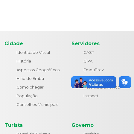
Cidade
Servidores
Identidade Visual
CAST
História
CIPA
Aspectos Geográficos
EmbuPrev
Hino de Embu
Estatuto
Como chegar
Holerite Eletrônico
População
Intranet
Conselhos Municipais
Turista
Governo