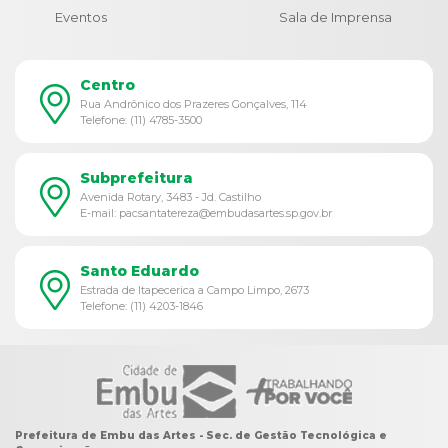
Eventos
Sala de Imprensa
Centro
Rua Andrônico dos Prazeres Gonçalves, 114
Telefone: (11) 4785-3500
Subprefeitura
Avenida Rotary, 3483 - Jd. Castilho
E-mail: pacsantatereza@embudasartes.sp.gov.br
Santo Eduardo
Estrada de Itapecerica a Campo Limpo, 2673
Telefone: (11) 4203-1846
Prefeitura de Embu das Artes - Sec. de Gestão Tecnológica e