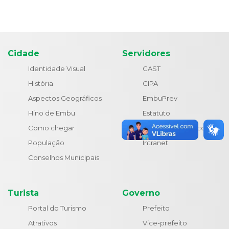
Cidade
Servidores
Identidade Visual
CAST
História
CIPA
Aspectos Geográficos
EmbuPrev
Hino de Embu
Estatuto
Como chegar
Holerite Eletrônico
População
Intranet
Conselhos Municipais
Turista
Governo
Portal do Turismo
Prefeito
Atrativos
Vice-prefeito