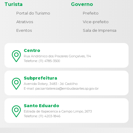
Turista
Governo
Portal do Turismo
Prefeito
Atrativos
Vice-prefeito
Eventos
Sala de Imprensa
Centro
Rua Andrônico dos Prazeres Gonçalves, 114
Telefone: (11) 4785-3500
Subprefeitura
Avenida Rotary, 3483 - Jd. Castilho
E-mail: pacsantatereza@embudasartes.sp.gov.br
Santo Eduardo
Estrada de Itapecerica a Campo Limpo, 2673
Telefone: (11) 4203-1846