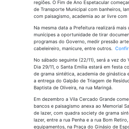
regiões. O Fim de Ano Espetacular começar
de Transporte Municipal com banheiros, la
com paisagismo, academia ao ar livre com 1
Na mesma data a Prefeitura realizará mais
munícipes a oportunidade de tirar documen
programas do Governo, medir pressão arter
cabeleireiro, manicure, entre outros.
Confir
No sábado seguinte (22/11), será a vez do
Dia 29/11, o Santa Emília estará em festa 
de grama sintética, academia de ginástica
a entrega do Galpão de Triagem de Resíduos
Baptista de Oliveira, na rua Maringá.
Em dezembro a Vila Cercado Grande comem
bancos e paisagismo anexa ao Memorial Sak
de lazer, com quadra society de grama sinté
lazer, entre a rua Penha e a rua Bom Retir
equipamentos, na Praça do Ginásio de Esp