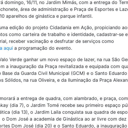
á domingo, 16/11, no Jardim Mimás, com a entrega do Term
nchonete, área de administração e Praça de Esportes e Laz
0 aparelhos de ginástica e parque infantil.
 uma edição do projeto Cidadania em Ação, propiciando ao
tos como carteira de trabalho e identidade, cadastrar-se 
ial, receber vacinação e desfrutar de serviços como
a aqui
a programação do evento.
 Valo Verde ganhar um novo espaço de lazer, na rua São Ge
com a inauguração da Praça revitalizada e equipada com qu
 e Base da Guarda Civil Municipal (GCM) e o Santo Eduard
 Sólidos, na rua Oliveira, e da Iluminação da Praça Alexa
orará a entrega de quadra, com alambrado, e praça, com
ay (dia 7), o Jardim Tomé recebe seu primeiro espaço pú
tica (dia 13), o Jardim Laila conquista sua quadra de espo
o, o Dom José a academia de Ginástica ao ar livre com dez
ortes Dom José (dia 20) e o Santo Eduardo, a inauguração