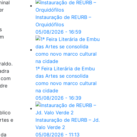
inal
er
Instauração de REURB –
Orquidófilos
s
05/08/2026 - 16:59
em
raldo.
1ª Feira Literária de Embu
adra
das Artes se consolida
o com
como novo marco cultural
ndre
na cidade
05/08/2026 - 16:39
blico
rtes e
Instauração de REURB – Jd.
Valo Verde 2
 da
05/08/2026 - 11:13