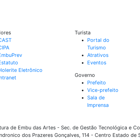
dores
Turista
CAST
Portal do
CIPA
Turismo
EmbuPrev
Atrativos
Estatuto
Eventos
Holerite Eletrônico
Governo
Intranet
Prefeito
Vice-prefeito
Sala de
Imprensa
itura de Embu das Artes - Sec. de Gestão Tecnológica e 
ndronico dos Prazeres Gonçalves, 114 - Centro Estado de 